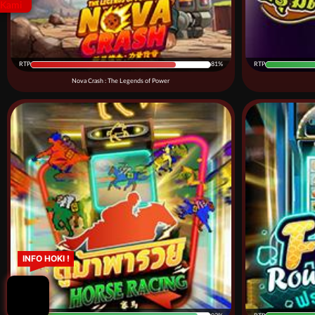
RTP
81%
RTP
Nova Crash : The Legends of Power
INFO HOKI !