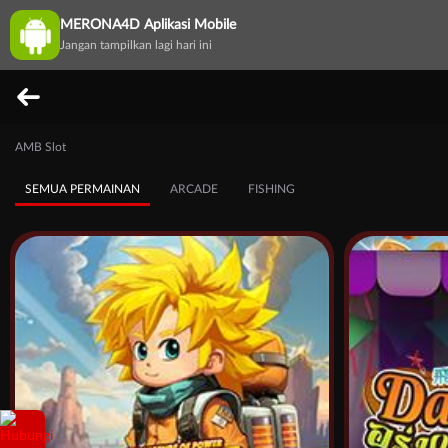
MERONA4D Aplikasi Mobile
Jangan tampilkan lagi hari ini
AMB Slot
SEMUA PERMAINAN
ARCADE
FISHING