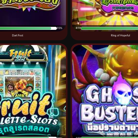
93%
RTP
Dart Fest
Ring of Hopeful