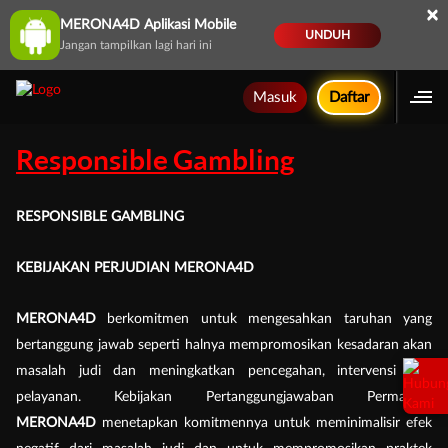
×
MERONA4D Aplikasi Mobile
UNDUH
Jangan tampilkan lagi hari ini
Masuk
Daftar
Responsible Gambling
RESPONSIBLE GAMBLING
KEBIJAKAN PERJUDIAN MERONA4D
MERONA4D
berkomitmen untuk mengesahkan taruhan yang
bertanggung jawab seperti halnya mempromosikan kesadaran akan
masalah judi dan meningkatkan pencegahan, intervensi dan
pelayanan. Kebijakan Pertanggungjawaban Permainan
MERONA4D
menetapkan komitmennya untuk meminimalisir efek