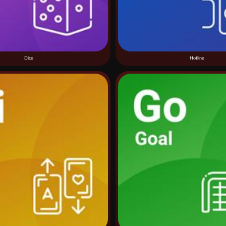
Dice
Hotline