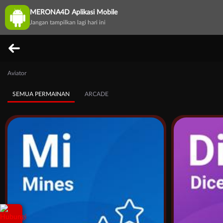
MERONA4D Aplikasi Mobile
Jangan tampilkan lagi hari ini
Aviator
SEMUA PERMAINAN
ARCADE