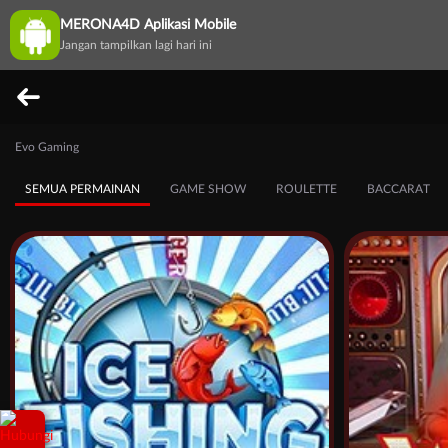
MERONA4D Aplikasi Mobile
Jangan tampilkan lagi hari ini
Evo Gaming
SEMUA PERMAINAN
GAME SHOW
ROULETTE
BACCARAT