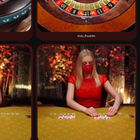
Auto_Roulette