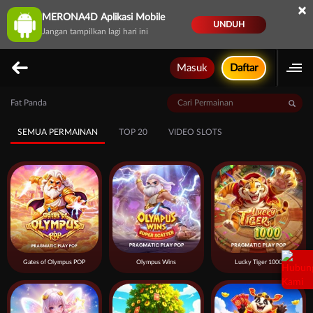
×
MERONA4D Aplikasi Mobile
UNDUH
Jangan tampilkan lagi hari ini
Masuk
Daftar
Fat Panda
SEMUA PERMAINAN
TOP 20
VIDEO SLOTS
Gates of Olympus POP
Olympus Wins
Lucky Tiger 1000