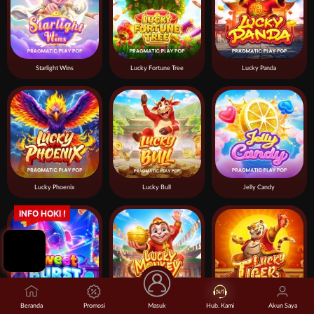
Starlight Wins
Lucky Fortune Tree
Lucky Panda
Lucky Phoenix
Lucky Bull
Jelly Candy
INFO HOKI !
Beranda
Promosi
Masuk
Hub. Kami
Akun Saya
Sweet Burst
Lucky MonKey
Lucky Tiger