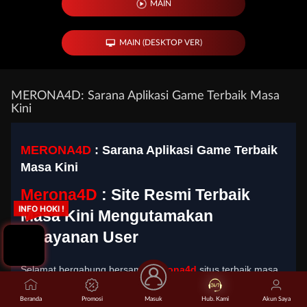
MAIN
MAIN (DESKTOP VER)
MERONA4D: Sarana Aplikasi Game Terbaik Masa
Kini
MERONA4D
: Sarana Aplikasi Game Terbaik
Masa Kini
Merona4D
: Site Resmi Terbaik
INFO HOKI !
Masa Kini Mengutamakan
Pelayanan User
Selamat bergabung bersama
merona4d
situs terbaik masa
kini yang hadir dengan performa optimal serta sistem
keamanan yang dibuat untuk memberikan kenyamanan
Beranda
Promosi
Masuk
Hub. Kami
Akun Saya