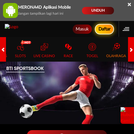
×
MERONA4D Aplikasi Mobile
UNDUH
Jangan tampilkan lagi hari ini
Masuk
Daftar
MES
SLOTS
LIVE CASINO
RACE
TOGEL
OLAHRAGA
CR