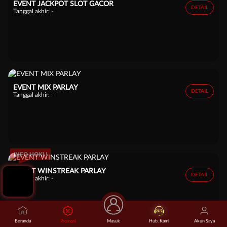
EVENT JACKPOT SLOT GACOR
DETAIL
Tanggal akhir:
-
EVENT MIX PARLAY
DETAIL
Tanggal akhir:
-
INFO HOKI !
EVENT WINSTREAK PARLAY
DETAIL
Tanggal akhir:
-
Beranda
Promosi
Masuk
Hub. Kami
Akun Saya