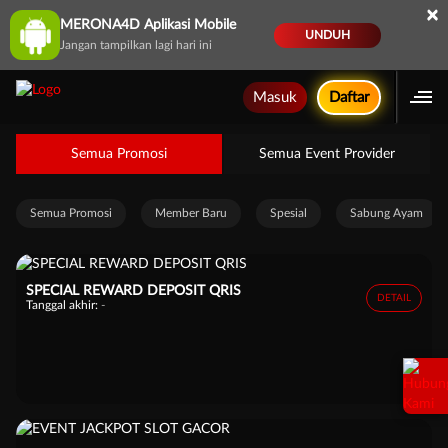
×
MERONA4D Aplikasi Mobile
UNDUH
Jangan tampilkan lagi hari ini
Masuk
Daftar
Semua Promosi
Semua Event Provider
Semua Promosi
Member Baru
Spesial
Sabung Ayam
SPECIAL REWARD DEPOSIT QRIS
DETAIL
Tanggal akhir:
-