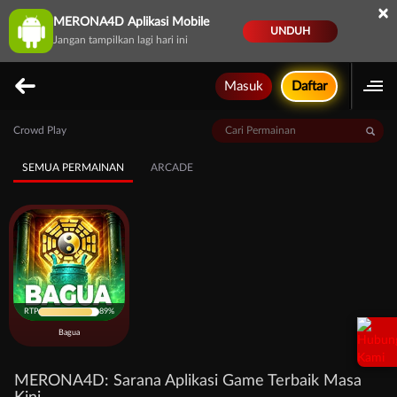
×
MERONA4D Aplikasi Mobile
UNDUH
Jangan tampilkan lagi hari ini
Masuk
Daftar
Crowd Play
SEMUA PERMAINAN
ARCADE
RTP
89%
Bagua
MERONA4D: Sarana Aplikasi Game Terbaik Masa