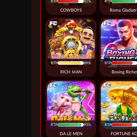
RTP
81%
RTP
COWBOYS
Roma Gladiatr
RTP
89%
RTP
RICH ＭAN
Boxing Riche
RTP
93%
RTP
DA LE MEN
FORTUNE KO