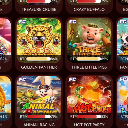
93%
RTP
79%
RTP
79%
RTP
ix
TREASURE CRUISE
CRAZY BUFFALO
E
82%
RTP
86%
RTP
89%
RTP
s
GOLDEN PANTHER
THREE LITTLE PIGS
81%
RTP
79%
RTP
83%
RTP
I
ANIMAL RACING
HOT POT PARTY
H