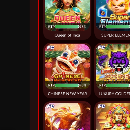
RTP
98%
RTP
Queen of Inca
SUPER ELEME
RTP
98%
RTP
CHINESE NEW YEAR