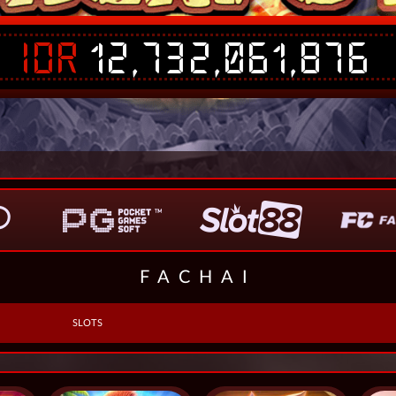
IDR
12,732,061,876
FACHAI
SLOTS