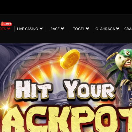
OTS
LIVE CASINO
RACE
TOGEL
OLAHRAGA
CRA