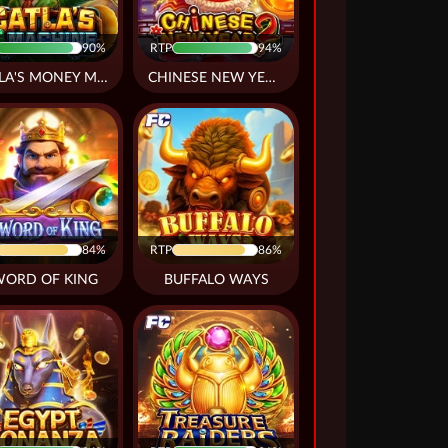
90%
RTP
94%
CATLA'S MONEY MACHINE
CHINESE NEW YEAR 2
84%
RTP
86%
WORD OF KING
BUFFALO WAYS