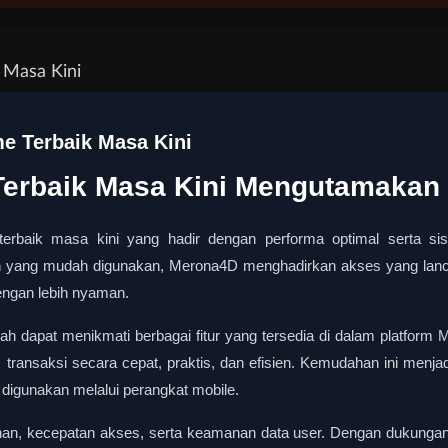
 Masa Kini
me Terbaik Masa Kini
 Terbaik Masa Kini Mengutamakan
 terbaik masa kini yang hadir dengan performa optimal serta 
n yang mudah digunakan, Merona4D menghadirkan akses yang lancar
ngan lebih nyaman.
ah dapat menikmati berbagai fitur yang tersedia di dalam platform M
nsaksi secara cepat, praktis, dan efisien. Kemudahan ini menja
 digunakan melalui perangkat mobile.
an, kecepatan akses, serta keamanan data user. Dengan dukungan 