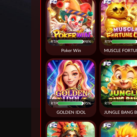
RTP
98%
RTP
Poker Win
RTP
95%
RTP
GOLDEN IDOL