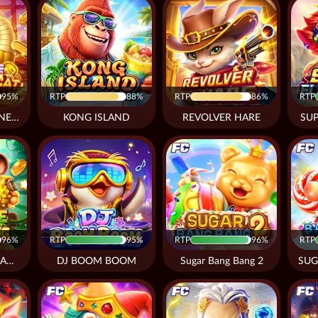
95%
RTP
88%
RTP
86%
RTP
MUSCLE FORTUNE CAT
KONG ISLAND
REVOLVER HARE
SUP
96%
RTP
95%
RTP
96%
RTP
JUNGLE BANG BANG
DJ BOOM BOOM
Sugar Bang Bang 2