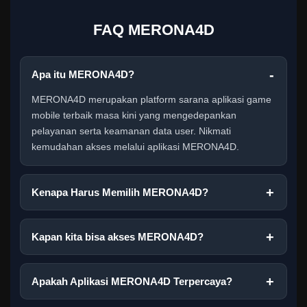
FAQ MERONA4D
Apa itu MERONA4D?
MERONA4D merupakan platform sarana aplikasi game
mobile terbaik masa kini yang mengedepankan
pelayanan serta keamanan data user. Nikmati
kemudahan akses melalui aplikasi MERONA4D.
Kenapa Harus Memilih MERONA4D?
Kapan kita bisa akses MERONA4D?
Apakah Aplikasi MERONA4D Terpercaya?