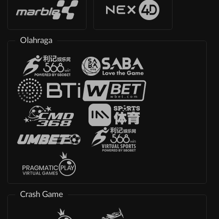
Olahraga
Crash Game