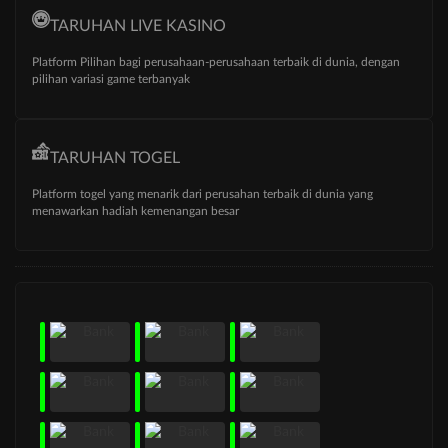
TARUHAN LIVE KASINO
Platform Pilihan bagi perusahaan-perusahaan terbaik di dunia, dengan
pilihan variasi game terbanyak
TARUHAN TOGEL
Platform togel yang menarik dari perusahan terbaik di dunia yang
menawarkan hadiah kemenangan besar