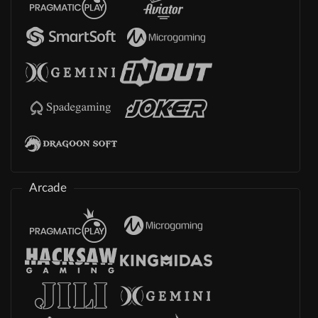
Arcade