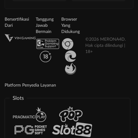
Bersertifikasi
Tanggung
Browser
Dari
Jawab
Yang
Bermain
Didukung
©2026 MERONA4D.
Hak cipta dilindungi |
18+
Platform Penyedia Layanan
Slots