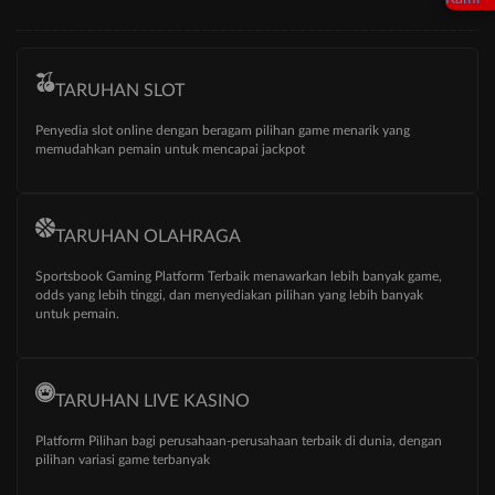
TARUHAN SLOT
Penyedia slot online dengan beragam pilihan game menarik yang
memudahkan pemain untuk mencapai jackpot
TARUHAN OLAHRAGA
Sportsbook Gaming Platform Terbaik menawarkan lebih banyak game,
odds yang lebih tinggi, dan menyediakan pilihan yang lebih banyak
untuk pemain.
TARUHAN LIVE KASINO
Platform Pilihan bagi perusahaan-perusahaan terbaik di dunia, dengan
pilihan variasi game terbanyak