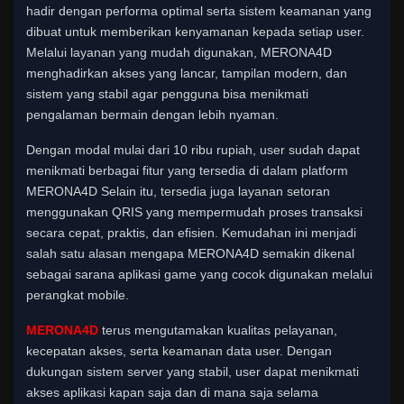
hadir dengan performa optimal serta sistem keamanan yang
dibuat untuk memberikan kenyamanan kepada setiap user.
Melalui layanan yang mudah digunakan, MERONA4D
menghadirkan akses yang lancar, tampilan modern, dan
sistem yang stabil agar pengguna bisa menikmati
pengalaman bermain dengan lebih nyaman.
Dengan modal mulai dari 10 ribu rupiah, user sudah dapat
menikmati berbagai fitur yang tersedia di dalam platform
MERONA4D Selain itu, tersedia juga layanan setoran
menggunakan QRIS yang mempermudah proses transaksi
secara cepat, praktis, dan efisien. Kemudahan ini menjadi
salah satu alasan mengapa MERONA4D semakin dikenal
sebagai sarana aplikasi game yang cocok digunakan melalui
perangkat mobile.
MERONA4D
terus mengutamakan kualitas pelayanan,
kecepatan akses, serta keamanan data user. Dengan
dukungan sistem server yang stabil, user dapat menikmati
akses aplikasi kapan saja dan di mana saja selama