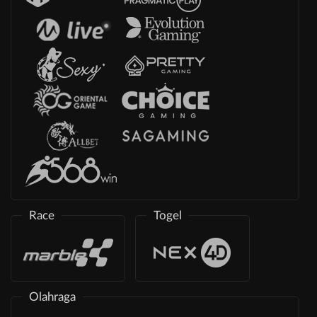
Race
Togel
Olahraga