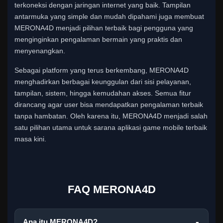
terkoneksi dengan jaringan internet yang baik. Tampilan
antarmuka yang simple dan mudah dipahami juga membuat
MERONA4D menjadi pilihan terbaik bagi pengguna yang
menginginkan pengalaman bermain yang praktis dan
menyenangkan.
Sebagai platform yang terus berkembang, MERONA4D
menghadirkan berbagai keunggulan dari sisi pelayanan,
tampilan, sistem, hingga kemudahan akses. Semua fitur
dirancang agar user bisa mendapatkan pengalaman terbaik
tanpa hambatan. Oleh karena itu, MERONA4D menjadi salah
satu pilihan utama untuk sarana aplikasi game mobile terbaik
masa kini.
FAQ MERONA4D
Apa itu MERONA4D?