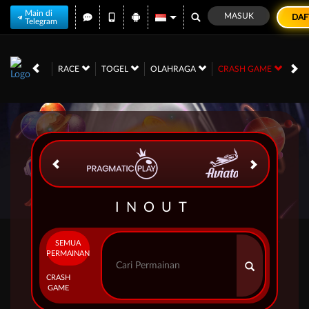
Main di
MASUK
DAF
Telegram
VE CASINO
RACE
TOGEL
OLAHRAGA
CRASH GAME
AR
INOUT
SEMUA
PERMAINAN
CRASH
GAME