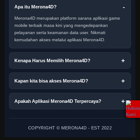
Apa itu Merona4D?
Merona4D merupakan platform sarana aplikasi game
mobile terbaik masa kini yang mengedepankan
pelayanan serta keamanan data user. Nikmati
kemudahan akses melalui aplikasi Merona4D.
Kenapa Harus Memilih Merona4D?
Kapan kita bisa akses Merona4D?
Apakah Aplikasi Merona4D Terpercaya?
COPYRIGHT © MERONA4D - EST 2022