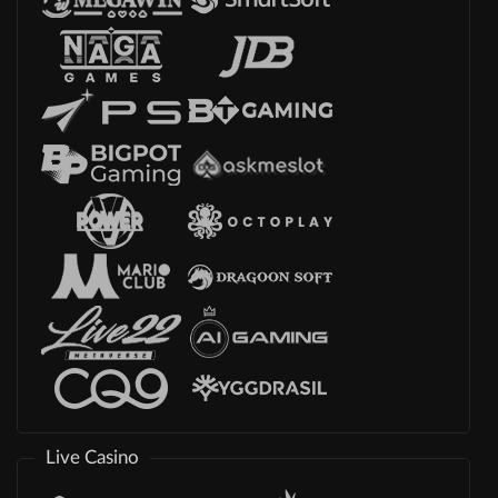
Live Casino