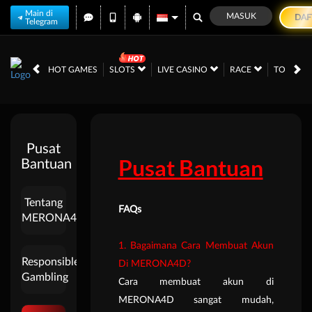
Main di
MASUK
DAF
Telegram
HOT GAMES
SLOTS
LIVE CASINO
RACE
TOGEL
Pusat
Pusat Bantuan
Bantuan
Tentang
FAQs
MERONA4D
1. Bagaimana Cara Membuat Akun
Responsible
Di MERONA4D?
Gambling
Cara membuat akun di
MERONA4D sangat mudah,