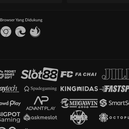
Browser Yang Didukung