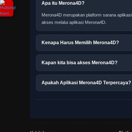
Apa itu Merona4D?
Merona4D merupakan platform sarana aplikasi
akses melalui aplikasi Merona4D.
Kenapa Harus Memilih Merona4D?
Kapan kita bisa akses Merona4D?
Apakah Aplikasi Merona4D Terpercaya?