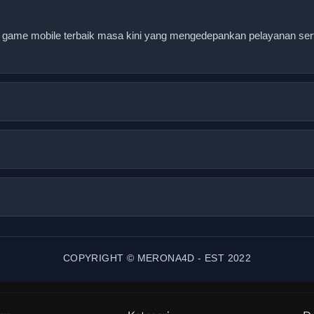
 game mobile terbaik masa kini yang mengedepankan pelayanan se
COPYRIGHT © MERONA4D - EST 2022