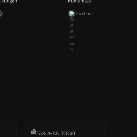
ukungan
Komunitas
Facebook
O
TARUHAN TOGEL