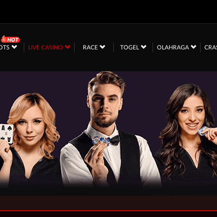
OTS
LIVE CASINO
RACE
TOGEL
OLAHRAGA
CRA