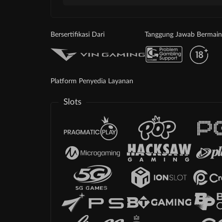
Bersertifikasi Dari
Tanggung Jawab Bermain
Platform Penyedia Layanan
Slots