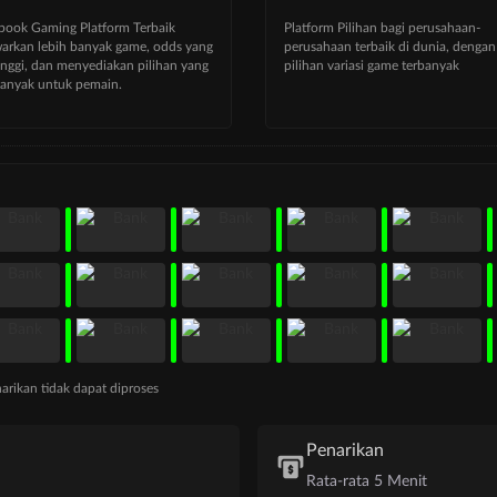
book Gaming Platform Terbaik
Platform Pilihan bagi perusahaan-
rkan lebih banyak game, odds yang
perusahaan terbaik di dunia, dengan
tinggi, dan menyediakan pilihan yang
pilihan variasi game terbanyak
banyak untuk pemain.
arikan tidak dapat diproses
Penarikan
Rata-rata 5 Menit