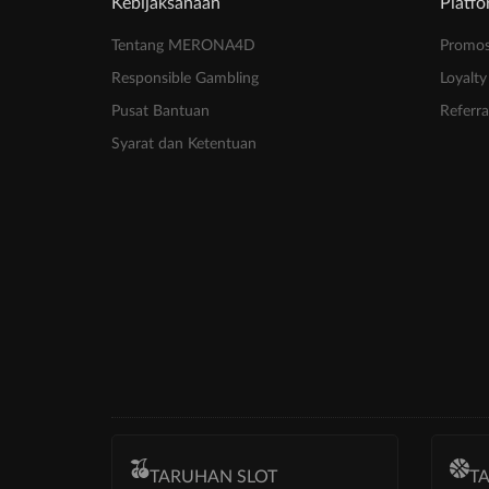
Kebijaksanaan
Platf
Tentang MERONA4D
Promos
Responsible Gambling
Loyalty
Pusat Bantuan
Referra
Syarat dan Ketentuan
TARUHAN SLOT
T