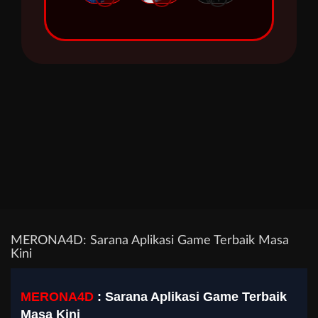
MERONA4D: Sarana Aplikasi Game Terbaik Masa
Kini
MERONA4D
: Sarana Aplikasi Game Terbaik
Masa Kini