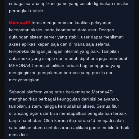
sebagai sarana aplikasi game yang cocok digunakan melalui
perangkat mobile.
Merona4D
terus mengutamakan kualitas pelayanan,
kecepatan akses, serta keamanan data user. Dengan
dukungan sistem server yang stabil, user dapat menikmati
akses aplikasi kapan saja dan di mana saja selama
terkoneksi dengan jaringan internet yang baik. Tampilan
antarmuka yang simple dan mudah dipahami juga membuat
MERONA4D menjadi pilihan terbaik bagi pengguna yang
menginginkan pengalaman bermain yang praktis dan
menyenangkan.
Sebagai platform yang terus berkembang,Merona4D
menghadirkan berbagai keunggulan dari sisi pelayanan,
tampilan, sistem, hingga kemudahan akses. Semua fitur
dirancang agar user bisa mendapatkan pengalaman terbaik
tanpa hambatan. Oleh karena itu,merona4d menjadi salah
satu pilihan utama untuk sarana aplikasi game mobile terbaik
masa kini.