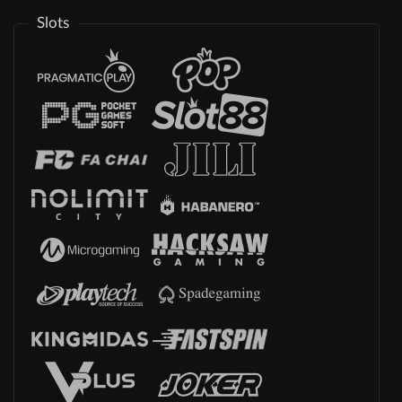
Slots