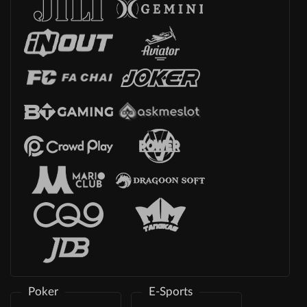
Poker
E-Sports