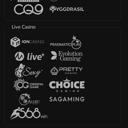
Live Casino