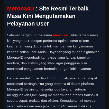
Merona4D
: Site Resmi Terbaik
Masa Kini Mengutamakan
Pelayanan User
Selamat bergabung bersama
merona4d
situs terbaik masa
kini yang hadir dengan performa optimal serta sistem
keamanan yang dibuat untuk memberikan kenyamanan
kepada setiap user. Melalui layanan yang mudah digunakan,
Merona4D menghadirkan akses yang lancar, tampilan
modern, dan sistem yang stabil agar pengguna bisa
menikmati pengalaman bermain dengan lebih nyaman.
Dengan modal mulai dari 10 ribu rupiah, user sudah dapat
menikmati berbagai fitur yang tersedia di dalam platform
Merona4D Selain itu, tersedia juga layanan setoran
menggunakan QRIS yang mempermudah proses transaksi
secara cepat, praktis, dan efisien. Kemudahan ini menjadi
salah satu alasan mengapa merona4d semakin dikenal