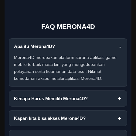
FAQ MERONA4D
Apa itu Merona4D?
Merona4D merupakan platform sarana aplikasi game
mobile terbaik masa kini yang mengedepankan
pelayanan serta keamanan data user. Nikmati
kemudahan akses melalui aplikasi Merona4D.
Kenapa Harus Memilih Merona4D?
Kapan kita bisa akses Merona4D?