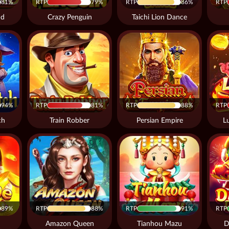
81%
RTP
79%
RTP
86%
RTP
nd
Crazy Penguin
Taichi Lion Dance
94%
RTP
81%
RTP
88%
RTP
ch
Train Robber
Persian Empire
Lu
89%
RTP
88%
RTP
91%
RTP
Amazon Queen
Tianhou Mazu
D