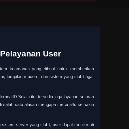
 Pelayanan User
sistem keamanan yang dibuat untuk memberikan
, tampilan modern, dan sistem yang stabil agar
erona4D Selain itu, tersedia juga layanan setoran
di salah satu alasan mengapa merona4d semakin
sistem server yang stabil, user dapat menikmati