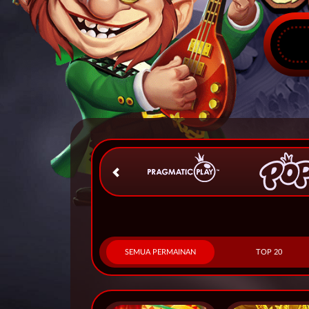
SEMUA PERMAINAN
TOP 20