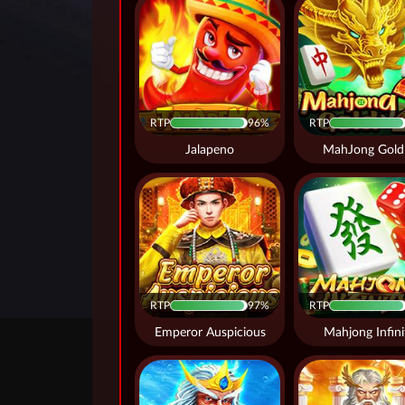
RTP
96%
RTP
Jalapeno
MahJong Gold
RTP
97%
RTP
Emperor Auspicious
Mahjong Infini