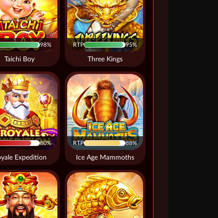
98%
RTP
95%
Taichi Boy
Three Kings
80%
RTP
88%
yale Expedition
Ice Age Mammoths