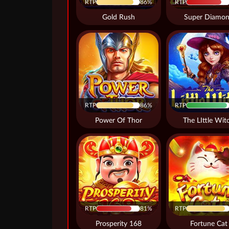
RTP
86%
RTP
Gold Rush
Super Diamo
RTP
86%
RTP
Power Of Thor
The LIttle Wit
RTP
81%
RTP
Prosperity 168
Fortune Cat