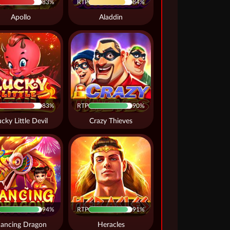
83%
RTP
84%
Apollo
Aladdin
83%
RTP
90%
cky Little Devil
Crazy Thieves
94%
RTP
91%
ancing Dragon
Heracles