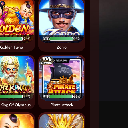
96%
RTP
98%
Golden Fuwa
Zorro
97%
RTP
95%
 King Of Olympus
Pirate Attack