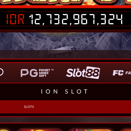
IDR
12,732,967,324
ION SLOT
SLOTS