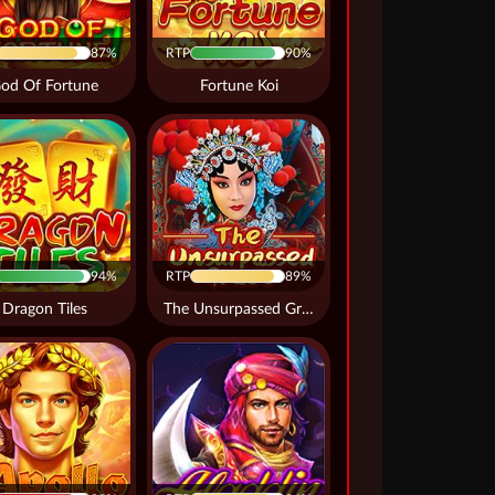
87%
RTP
90%
od Of Fortune
Fortune Koi
94%
RTP
89%
Dragon Tiles
The Unsurpassed Grace