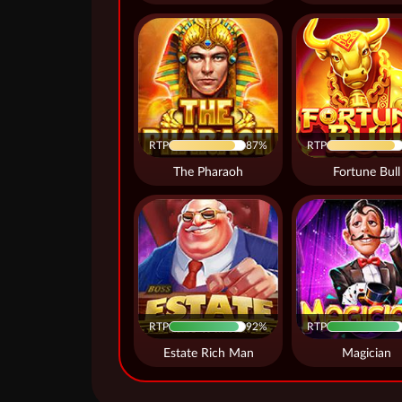
RTP
87%
RTP
The Pharaoh
Fortune Bull
RTP
92%
RTP
Estate Rich Man
Magician