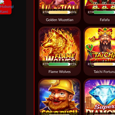
RTP
89%
RTP
Golden Wuzetian
Fafafa
RTP
93%
RTP
Flame Wolves
Taichi Fortun