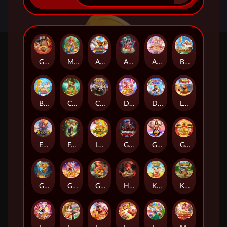
Gladiators
Mermaid's Treasure
Adventures Of Caramelo
Amazing Circus
Aphrodite - Goddess of Love
Bierfest Delight
Bikini Babes
Chasing Leprechaun Coins
Countdown to Fortune
Dragon Wonder
Ducky Spin
Legendary El Toro
Empress of the Black Seas
Forbidden Island
Longevity dragon(Fulong)
Gangster's Paradise
Gates Of Kunlun
God of Fortune
Gold Seekers
Golden Gallop
Golden Hatch
Heavenly Sage
Kawaii Neko
Kung Fu Warrior