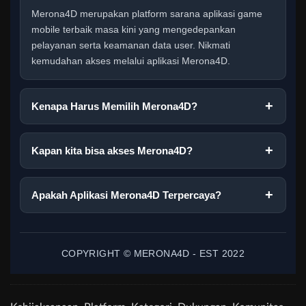
Merona4D merupakan platform sarana aplikasi game
mobile terbaik masa kini yang mengedepankan
pelayanan serta keamanan data user. Nikmati
kemudahan akses melalui aplikasi Merona4D.
Kenapa Harus Memilih Merona4D?
Kapan kita bisa akses Merona4D?
Apakah Aplikasi Merona4D Terpercaya?
COPYRIGHT © MERONA4D - EST 2022