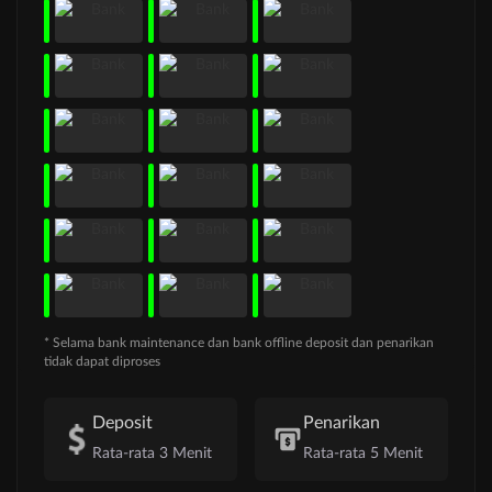
* Selama bank maintenance dan bank offline deposit dan penarikan
tidak dapat diproses
Deposit
Penarikan
Rata-rata 3 Menit
Rata-rata 5 Menit