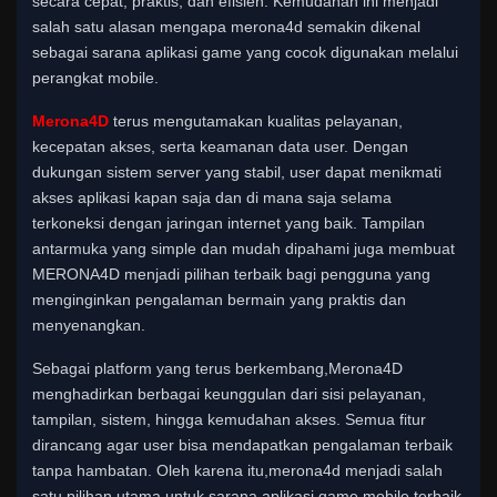
secara cepat, praktis, dan efisien. Kemudahan ini menjadi
salah satu alasan mengapa merona4d semakin dikenal
sebagai sarana aplikasi game yang cocok digunakan melalui
perangkat mobile.
Merona4D
terus mengutamakan kualitas pelayanan,
kecepatan akses, serta keamanan data user. Dengan
dukungan sistem server yang stabil, user dapat menikmati
akses aplikasi kapan saja dan di mana saja selama
terkoneksi dengan jaringan internet yang baik. Tampilan
antarmuka yang simple dan mudah dipahami juga membuat
MERONA4D menjadi pilihan terbaik bagi pengguna yang
menginginkan pengalaman bermain yang praktis dan
menyenangkan.
Sebagai platform yang terus berkembang,Merona4D
menghadirkan berbagai keunggulan dari sisi pelayanan,
tampilan, sistem, hingga kemudahan akses. Semua fitur
dirancang agar user bisa mendapatkan pengalaman terbaik
tanpa hambatan. Oleh karena itu,merona4d menjadi salah
satu pilihan utama untuk sarana aplikasi game mobile terbaik