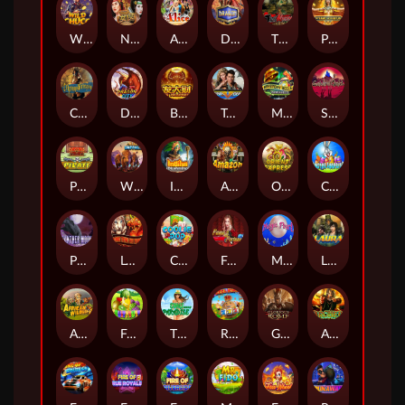
Wild Chuco
NvXia
Alice
Dragon
Three Kingdoms
Pyramid Adventure
Captain
Dragon City
Big Prosperity
Top Gun
Mystery Reels Power Reels
Sahara Gold
Pirate
Wild Buffalo
Indihn Dkehming
Amazon
Orient
Caster Surprise
Panther Moon
Long Teng Hu Xiao
Cookie Pop
Fame
Magic Pearl
Laura
African Wildlife
Fruit
Thai
Reel King Mega
Glorious Rome
Archer