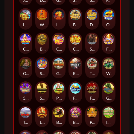
Jin Qian Wa
Dolphin Reef
Golden Rooster
Sweetbakery
StoneAge
Fortune Panda
Life of luxury II
Wealth
Lucky Fortune
Bonus Bears
Dragon's Riches
Ocean Party
Chjcken Djnner
Boy King
Cash Spark
Crown Of Fire
Silver
Fire of Villa Street
Glamourous World
Seasons
Golden Tour
Rally
T-REX
Water Margin
5 Fortune Dragon
Samurai
Peace&Long Life
Fire of glacier gold
Fafafa2
GoldenTree
Tally Ho
LongTengHuXiao2
Best Bet
Big Shot
Pay Dirt
Irish Luck