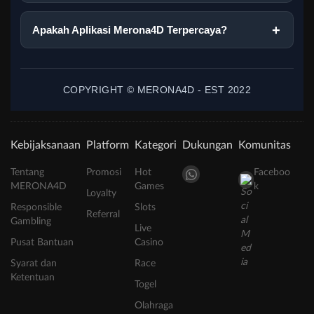
Apakah Aplikasi Merona4D Terpercaya?
COPYRIGHT © MERONA4D - EST 2022
Kebijaksanaan
Platform
Kategori
Dukungan
Komunitas
Tentang
Promosi
Hot
Faceboo
MERONA4D
Games
k
Loyalty
Responsible
Slots
Referral
Gambling
Live
Pusat Bantuan
Casino
Syarat dan
Race
Ketentuan
Togel
Olahraga