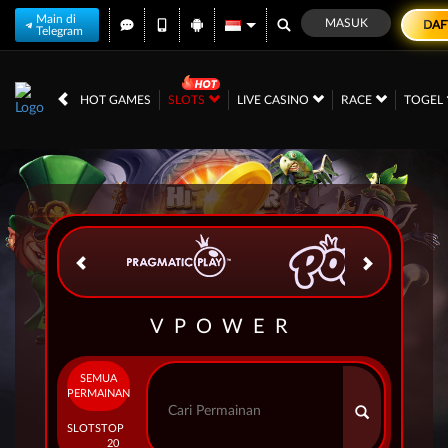
Main di
MASUK
DAF
Telegram
IDR
12,702,347,
HOT GAMES
SLOTS
LIVE CASINO
RACE
TOGEL
VPOWER
SEMUA
PERMAINAN
SLOTS
TOP
20