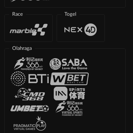
Race
Togel
Olahraga