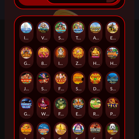
ICELAND
Victory
Sea Captain
Triple Twister
Amazing Thailand
Emperor Gate
God Of Wealth
888
India
Zhao Cai Jin Bao
Happy Prosperous
Highway King
JAPAN
Striper Night
FORTUNE
SAFARI Heat
Dragon Gold
Sea World
Great Blue
Wild Fox
Fairy Garden
Eyes of Fortune
Robin Hood
Panda