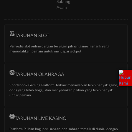
Sabung
Ayam
TARUHAN SLOT
Penyedia slot online dengan beragam pilihan game menarik yang
memudahkan pemain untuk mencapai jackpot
TARUHAN OLAHRAGA
Sportsbook Gaming Platform Terbaik menawarkan lebih banyak game,
odds yang lebih tinggi, dan menyediakan pilihan yang lebih banyak
untuk pemain.
TARUHAN LIVE KASINO
Platform Pilihan bagi perusahaan-perusahaan terbaik di dunia, dengan