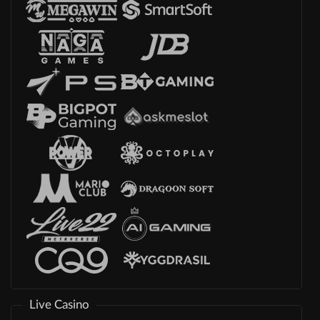
Live Casino