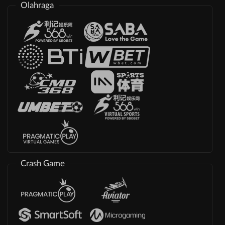
Olahraga
Crash Game