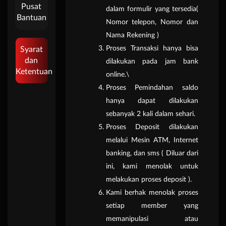
Pusat
dalam formulir yang tersedia(
Bantuan
Nomor telepon, Nomor dan
Nama Rekening )
Proses Transaksi hanya bisa
Syarat
dan
dilakukan pada jam bank
Ketentuan
online.\
Proses Pemindahan saldo
hanya dapat dilakukan
sebanyak 2 kali dalam sehari.
Proses Deposit dilakukan
melalui Mesin ATM, Internet
banking, dan sms ( Diluar dari
ini, kami menolak untuk
melakukan proses deposit ).
Kami berhak menolak proses
setiap member yang
memanipulasi atau