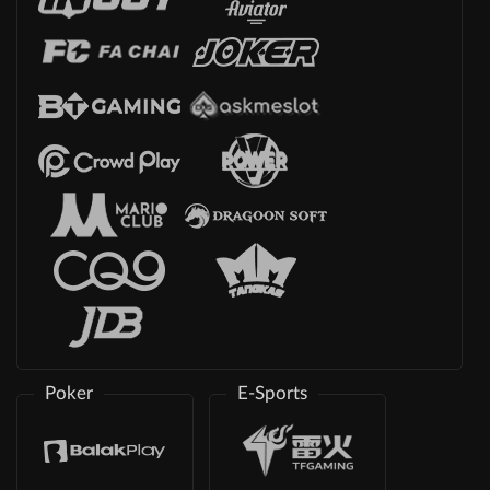
Poker
E-Sports