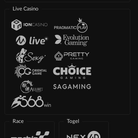
Live Casino
Race
Togel