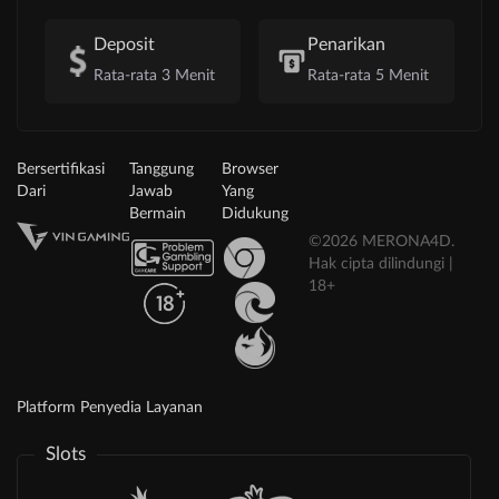
Deposit
Penarikan
Rata-rata 3 Menit
Rata-rata 5 Menit
Bersertifikasi
Tanggung
Browser
Dari
Jawab
Yang
Bermain
Didukung
©2026 MERONA4D.
Hak cipta dilindungi |
18+
Platform Penyedia Layanan
Slots