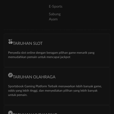
E-Sports
Sabung
Ayam
TARUHAN SLOT
Penyedia slot online dengan beragam pilihan game menarik yang
memudahkan pemain untuk mencapai jackpot
TARUHAN OLAHRAGA
Sportsbook Gaming Platform Terbaik menawarkan lebih banyak game,
odds yang lebih tinggi, dan menyediakan pilihan yang lebih banyak
untuk pemain.