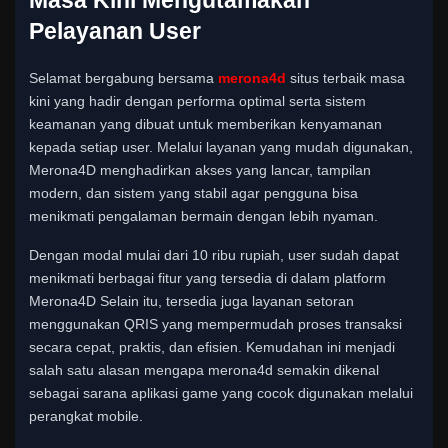
Masa Kini Mengutamakan
Pelayanan User
Selamat bergabung bersama
merona4d
situs terbaik masa
kini yang hadir dengan performa optimal serta sistem
keamanan yang dibuat untuk memberikan kenyamanan
kepada setiap user. Melalui layanan yang mudah digunakan,
Merona4D menghadirkan akses yang lancar, tampilan
modern, dan sistem yang stabil agar pengguna bisa
menikmati pengalaman bermain dengan lebih nyaman.
Dengan modal mulai dari 10 ribu rupiah, user sudah dapat
menikmati berbagai fitur yang tersedia di dalam platform
Merona4D Selain itu, tersedia juga layanan setoran
menggunakan QRIS yang mempermudah proses transaksi
secara cepat, praktis, dan efisien. Kemudahan ini menjadi
salah satu alasan mengapa merona4d semakin dikenal
sebagai sarana aplikasi game yang cocok digunakan melalui
perangkat mobile.