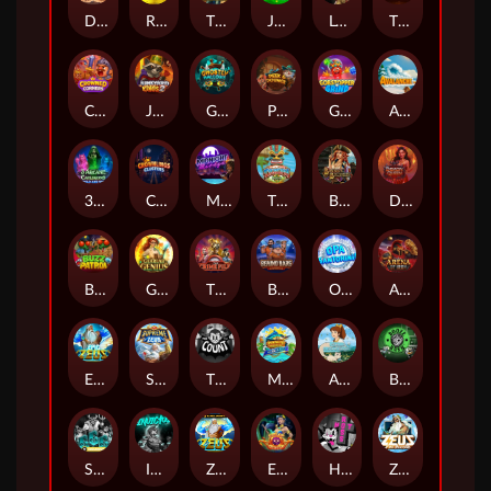
Darkside Prairie: Magical Beast
Raidmark
The Lost Book of Mummy’s Curse
Jumpasaurs
Leatherheads
The Jack & Rose
Crowned Corners
Junkyard Kings 2
Ghostly Hallows
Peek & Pounce
Gobstopper Grind
Avalanche
3 Arcane Cauldrons
Crownlings Clusters
Midnight Mirage
Tikitopia BoosterBelt
Bonnie's Buccaneers
Demon Queen
Buzz Patrol
Gearlab Genius
The Crime File
Behind Bars: Masterplan
Opa Santorini!
Arena of Iron
Epic Ze Zeus
Supreme Zeus
THE COUNT
MARLIN MASTERS: THE BIG HAUL
Aiko and the Wind Spirit
Booze Bash
SixSixSix
Invictus
Ze Zeus
Eye of Medusa
Hot Ross
Zeus Ze Zecond