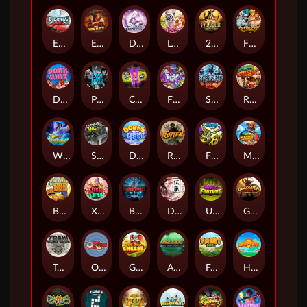
Eternal Duel
EPIC BULLETS & BOUNTY
Dusk Princess
Le Bunny
2 Wild 2 Die
Fist Of Destruction
Dork Unit
Pray for Three
Chaos Crew 2
Fighter Pit
Stormforged
Rusty & Curly
Wishbringer
Slayers Inc
Dorks of The Deep
Rotten
FRKN Bananas
Marlin Master
Benny The Beer
Xmas Drop
Bloodthirst
Densho
Undead Fortune
Gladiator Legends
Toshi Video Club
OmNom
Get The Cheese
Aztec Twist
Fruit Duel
Hop'n'Pop