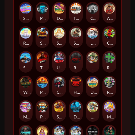
Superstar Sevens
PRAY FOR SIX
Danny Dollar
TOSHI WAYS CLUB
CIRCLE OF LIFE
ARMY OF ARES
RAINBOW PRINCESS
STEAMRUNNERS
SUN PRINCESS
SPEAR OF ATHENA
LE SANTA
CHAOS CREW 3
STORMBORN
THE WILDWOOD CURSE
Ultimate Slot of America
Reign of Rome
Le Bandit
Rad Maxx
Wanted Dead or a Wild
Phoenix
Cash Crew
Hounds Of Hell
Divine Drop
RIP City
Munchy Milo
Power of 10
Strength Of Hercules
Dynasty of Death
Le Digger
Magic Piggy OG