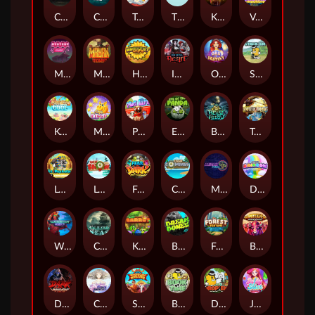
Chaos Crew
Cubes 2
Tai The Toad
The Respinners
Klowns
Vending Machine
Mystery Motel
Mayan Stackways
Harvest Wilds
Immortal Desire
Orb of Destiny
Stack'em
Keep 'em Cool
Magic Piggy
Pug Life
Eye of the Panda
Beast Below
Temple of Torment
Le Pharaoh
Let It Snow
Fear the Dark
Cash Compass
Miami Multiplier
Double Rainbow
Warrior Ways
Cursed Seas
King Carrot
Break Bones
Forest Fortune
Buffalo Stack'n'Sync
Dark Summoning
Cloud Princess
Shaolin Master
Book of Time
Drop'em
Jelly Slice