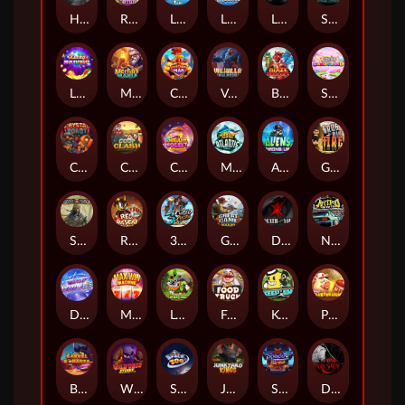
Hand of Anubis
Rise of Fortuna
LE FOOTBALL FAN
LE HOOLIGAN
Life and Death
Shadow Treasure
Lucky Multifruit
Merlin's Mania
Chicken Man
Valhalla: Wild Winter
Blaze Buddies
Sticky Candyland
Crystal Robot
Coop Clash
Chocolate Rocket
Marlin Masters Atlantis
Aliens Among Us
Grug Make Fire
Sand and Ashes
Red Rascal™
3 Cursed Chests™
Great Game Rockies
Death Becomes You
Nitro Nights
Dandy Diamonds
Max Win Machine
Le Prechaun
Fred's Food Truck
Keep 'em
Piggy Cluster Hunt
Barrel Bonanza
Wild Dojo Strike
Space Zoo
Junkyard Kings
Shadow Strike
Dark Spiral