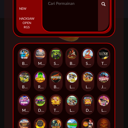
NEW
HACKSAW
OPEN
RGS
Beam Boys
Monkey Frenzy 2: Boss is Here!
Spinman
BULLETS AND BOUNTY
SMOKING DRAGON
The Luxe
BASH BROS
Ronin Stackways
Born Wild
LE ZEUS
LE COWBOY
JAWS OF JUSTICE
MIAMI MAYHEM
DONNY AND DANNY
TIGER LEGENDS
Le Fisherman
DEAL WITH DEATH
LE KING