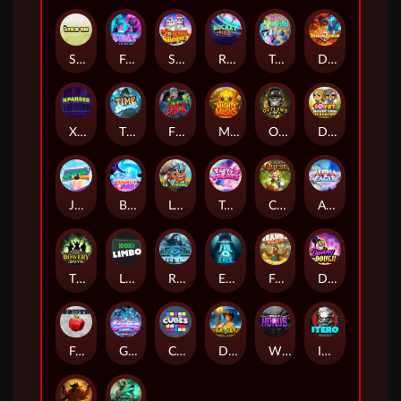
Stick'em
Feel The Beat
Snow Slingers
Rocket Reels
Twisted Lab
Dragon’s Domain
Xpander
Time Spinners
Fire My Laser
Mighty Masks
Outlasw Inc
Donut Division
Joker Bombs
BOUNCY BOMBS
Le Viking
Tasty Treats
Cash Quest
Alpha Eagle
The Bowery Boys
Limbo
Rise of Ymir
Evil Eyes
Frank's Farm
DONNY DOUGH
Frutz
Gronk's Gems
Cubes
Dawn of Kings
Wings of Horus
ITERO