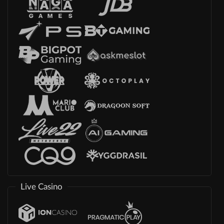
Live Casino