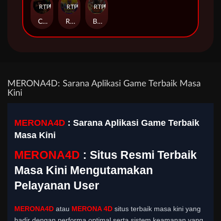
RTP
83%
RTP
86%
RTP
79%
Cookie Hunter
Ramakien Blessing
Buffalo Rush
MERONA4D: Sarana Aplikasi Game Terbaik Masa
Kini
MERONA4D
: Sarana Aplikasi Game Terbaik
Masa Kini
MERONA4D
: Situs Resmi Terbaik
Masa Kini Mengutamakan
Pelayanan User
MERONA4D
atau
MERONA 4D
situs terbaik masa kini yang
hadir dengan performa optimal serta sistem keamanan yang