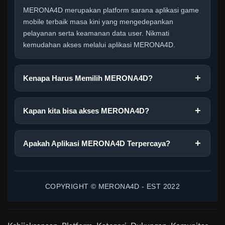
MERONA4D merupakan platform sarana aplikasi game
mobile terbaik masa kini yang mengedepankan
pelayanan serta keamanan data user. Nikmati
kemudahan akses melalui aplikasi MERONA4D.
Kenapa Harus Memilih MERONA4D?
Kapan kita bisa akses MERONA4D?
Apakah Aplikasi MERONA4D Terpercaya?
COPYRIGHT © MERONA4D - EST 2022