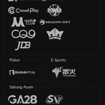
Poker
E-Sports
Sabung Ayam