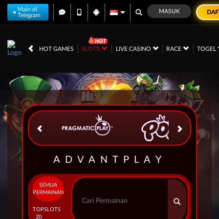
Main di
MASUK
DAF
Telegram
IDR
12,671,773,
HOT GAMES
SLOTS
LIVE CASINO
RACE
TOGEL
ADVANTPLAY
SEMUA
PERMAINAN
TOP
SLOTS
20