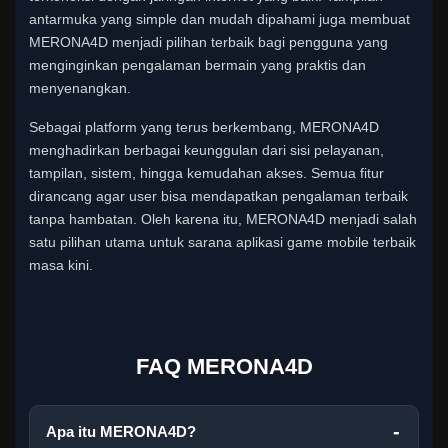
antarmuka yang simple dan mudah dipahami juga membuat
MERONA4D menjadi pilihan terbaik bagi pengguna yang
menginginkan pengalaman bermain yang praktis dan
menyenangkan.
Sebagai platform yang terus berkembang, MERONA4D
menghadirkan berbagai keunggulan dari sisi pelayanan,
tampilan, sistem, hingga kemudahan akses. Semua fitur
dirancang agar user bisa mendapatkan pengalaman terbaik
tanpa hambatan. Oleh karena itu, MERONA4D menjadi salah
satu pilihan utama untuk sarana aplikasi game mobile terbaik
masa kini.
FAQ MERONA4D
Apa itu MERONA4D?