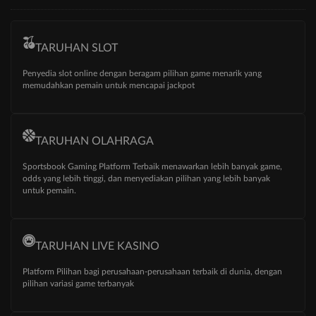
TARUHAN SLOT
Penyedia slot online dengan beragam pilihan game menarik yang
memudahkan pemain untuk mencapai jackpot
TARUHAN OLAHRAGA
Sportsbook Gaming Platform Terbaik menawarkan lebih banyak game,
odds yang lebih tinggi, dan menyediakan pilihan yang lebih banyak
untuk pemain.
TARUHAN LIVE KASINO
Platform Pilihan bagi perusahaan-perusahaan terbaik di dunia, dengan
pilihan variasi game terbanyak