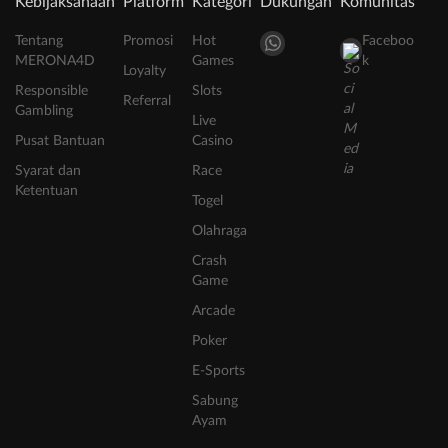
Kebijaksanaan
Platform
Kategori
Dukungan
Komunitas
Tentang
Promosi
Hot
Faceboo
MERONA4D
Games
k
Loyalty
Responsible
Slots
Referral
Gambling
Live
Pusat Bantuan
Casino
Syarat dan
Race
Ketentuan
Togel
Olahraga
Crash
Game
Arcade
Poker
E-Sports
Sabung
Ayam