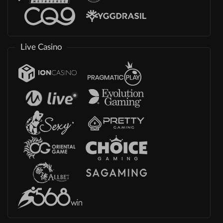
Live Casino