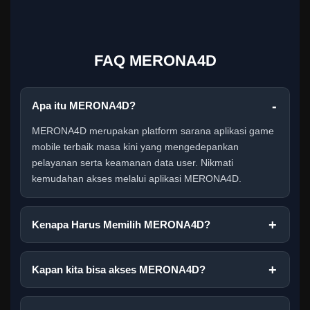
FAQ MERONA4D
Apa itu MERONA4D?
MERONA4D merupakan platform sarana aplikasi game
mobile terbaik masa kini yang mengedepankan
pelayanan serta keamanan data user. Nikmati
kemudahan akses melalui aplikasi MERONA4D.
Kenapa Harus Memilih MERONA4D?
Kapan kita bisa akses MERONA4D?