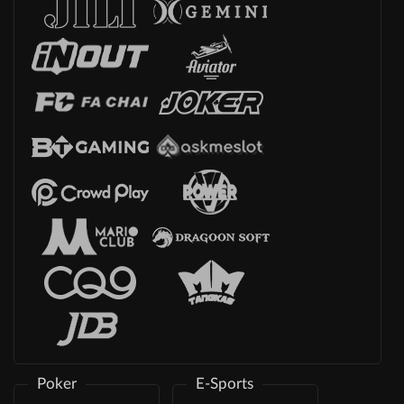
Poker
E-Sports