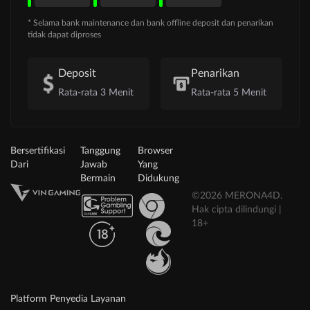
* Selama bank maintenance dan bank offline deposit dan penarikan
tidak dapat diproses
Deposit
Penarikan
Rata-rata 3 Menit
Rata-rata 5 Menit
Bersertifikasi
Tanggung
Browser
Dari
Jawab
Yang
Bermain
Didukung
©2026 MERONA4D.
Hak cipta dilindungi |
18+
Platform Penyedia Layanan