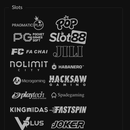
Slots