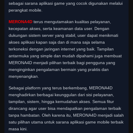
sebagai sarana aplikasi game yang cocok digunakan melalui
perangkat mobile.
MERONA4D
terus mengutamakan kualitas pelayanan,
kecepatan akses, serta keamanan data user. Dengan
dukungan sistem server yang stabil, user dapat menikmati
akses aplikasi kapan saja dan di mana saja selama
terkoneksi dengan jaringan internet yang baik. Tampilan
antarmuka yang simple dan mudah dipahami juga membuat
MERONA4D menjadi pilihan terbaik bagi pengguna yang
menginginkan pengalaman bermain yang praktis dan
menyenangkan.
Sebagai platform yang terus berkembang, MERONA4D
menghadirkan berbagai keunggulan dari sisi pelayanan,
tampilan, sistem, hingga kemudahan akses. Semua fitur
dirancang agar user bisa mendapatkan pengalaman terbaik
tanpa hambatan. Oleh karena itu, MERONA4D menjadi salah
satu pilihan utama untuk sarana aplikasi game mobile terbaik
masa kini.