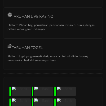
TARUHAN LIVE KASINO
Platform Pilihan bagi perusahaan-perusahaan terbaik di dunia, dengan
pilihan variasi game terbanyak
TARUHAN TOGEL
Platform togel yang menarik dari perusahan terbaik di dunia yang
menawarkan hadiah kemenangan besar