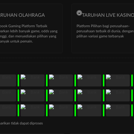
ARUHAN OLAHRAGA
TARUHAN LIVE KASIN
book Gaming Platform Terbaik
Platform Pilihan bagi perusahaan-
rkan lebih banyak game, odds yang
perusahaan terbaik di dunia, dengan
tinggi, dan menyediakan pilihan yang
pilihan variasi game terbanyak
banyak untuk pemain.
arikan tidak dapat diproses