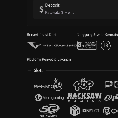
Deposit
Rata-rata 3 Menit
Bersertifikasi Dari
Tanggung Jawab Bermain
Platform Penyedia Layanan
Slots