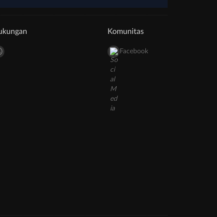
ukungan
Komunitas
Facebook