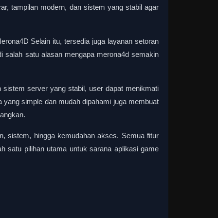
, tampilan modern, dan sistem yang stabil agar
erona4D Selain itu, tersedia juga layanan setoran
di salah satu alasan mengapa merona4d semakin
sistem server yang stabil, user dapat menikmati
muka yang simple dan mudah dipahami juga membuat
nangkan.
n, sistem, hingga kemudahan akses. Semua fitur
h satu pilihan utama untuk sarana aplikasi game