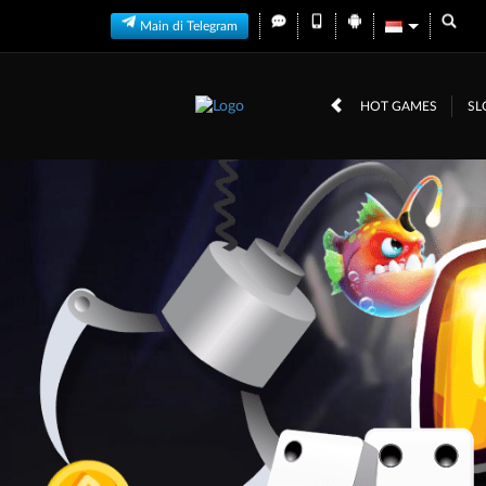
Main di Telegram
HOT GAMES
SL