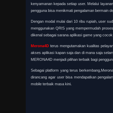
kenyamanan kepada setiap user. Melalui layana
pengguna bisa menikmati pengalaman bermain de
Dengan modal mulai dari 10 ribu rupiah, user sud
menggunakan QRIS yang mempermudah proses tra
dikenal sebagai sarana aplikasi game yang cocok
Merona4D
terus mengutamakan kualitas pelayan
akses aplikasi kapan saja dan di mana saja sela
MERONA4D menjadi pilihan terbaik bagi penggu
Sebagai platform yang terus berkembang,Merona
dirancang agar user bisa mendapatkan pengalama
mobile terbaik masa kini.