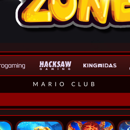
MARIO CLUB