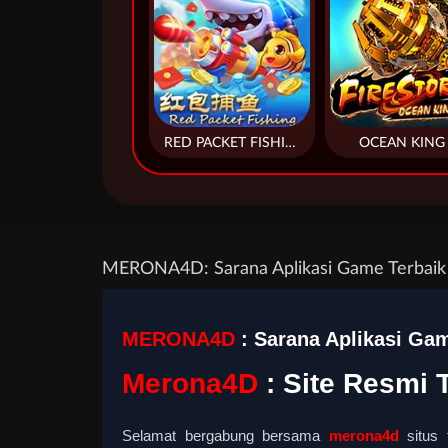
RED PACKET FISHING
OCEAN KING
MERONA4D: Sarana Aplikasi Game Terbaik
MERONA4D
: Sarana Aplikasi Ga
Merona4D
: Site Resmi
Selamat bergabung bersama
merona4d
situs