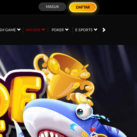
MASUK
DAFTAR
SH GAME
ARCADE
POKER
E-SPORTS
SABUNG AYAM