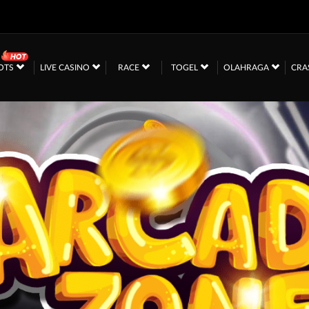
OTS
LIVE CASINO
RACE
TOGEL
OLAHRAGA
CRA