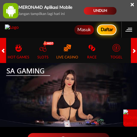
×
MERONA4D Aplikasi Mobile
UNDUH
Jangan tampilkan lagi hari ini
Masuk
Daftar
HOT GAMES
SLOTS
LIVE CASINO
RACE
TOGEL
OL