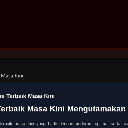
 Masa Kini
me Terbaik Masa Kini
 Terbaik Masa Kini Mengutamakan
 terbaik masa kini yang hadir dengan performa optimal serta 