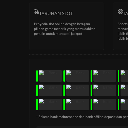
TARUHAN SLOT
T
Penyedia slot online dengan beragam
Sports
pilihan game menarik yang memudahkan
menawa
pemain untuk mencapai jackpot
lebih 
lebih 
* Selama bank maintenance dan bank offline deposit dan pen