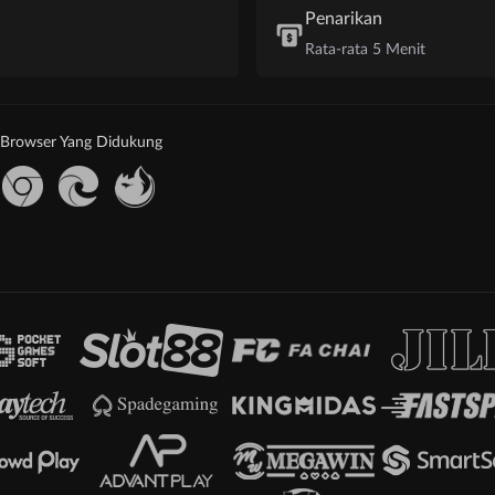
Penarikan
Rata-rata 5 Menit
Browser Yang Didukung