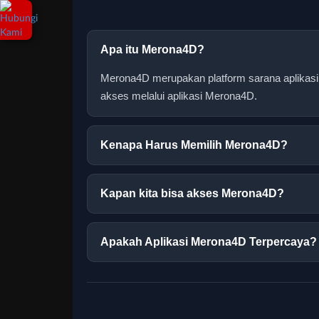
Apa itu Merona4D?
Merona4D merupakan platform sarana aplikasi
akses melalui aplikasi Merona4D.
Kenapa Harus Memilih Merona4D?
Kapan kita bisa akses Merona4D?
Apakah Aplikasi Merona4D Terpercaya?