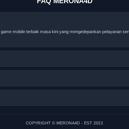
FAQ MERONA4D
 game mobile terbaik masa kini yang mengedepankan pelayanan se
COPYRIGHT © MERONA4D - EST 2022