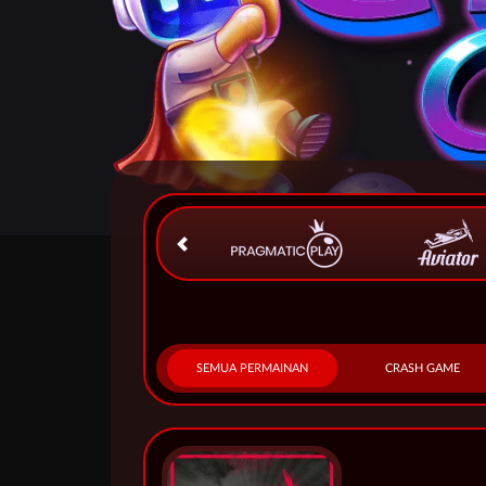
SEMUA PERMAINAN
CRASH GAME