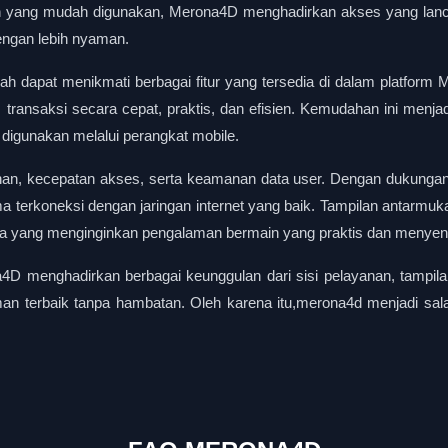
n yang mudah digunakan, Merona4D menghadirkan akses yang lancar
ngan lebih nyaman.
ah dapat menikmati berbagai fitur yang tersedia di dalam platform M
nsaksi secara cepat, praktis, dan efisien. Kemudahan ini menja
 digunakan melalui perangkat mobile.
an, kecepatan akses, serta keamanan data user. Dengan dukungan 
ma terkoneksi dengan jaringan internet yang baik. Tampilan antar
na yang menginginkan pengalaman bermain yang praktis dan menye
4D menghadirkan berbagai keunggulan dari sisi pelayanan, tampila
n terbaik tanpa hambatan. Oleh karena itu,merona4d menjadi sala