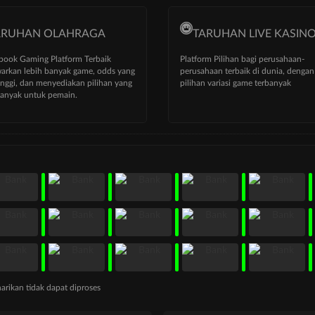
ARUHAN OLAHRAGA
TARUHAN LIVE KASIN
book Gaming Platform Terbaik
Platform Pilihan bagi perusahaan-
rkan lebih banyak game, odds yang
perusahaan terbaik di dunia, dengan
tinggi, dan menyediakan pilihan yang
pilihan variasi game terbanyak
banyak untuk pemain.
arikan tidak dapat diproses