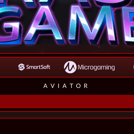
AVIATOR