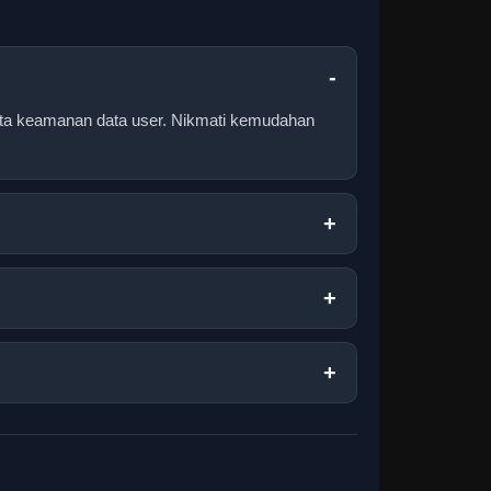
rta keamanan data user. Nikmati kemudahan