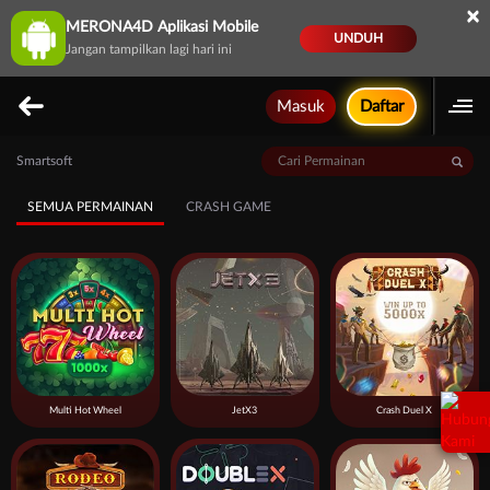
×
MERONA4D Aplikasi Mobile
UNDUH
Jangan tampilkan lagi hari ini
Masuk
Daftar
Smartsoft
SEMUA PERMAINAN
CRASH GAME
Multi Hot Wheel
JetX3
Crash Duel X