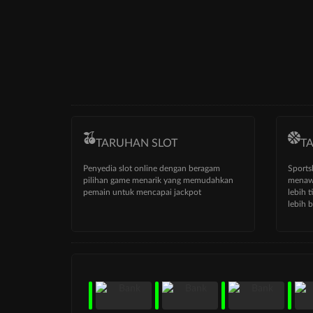
TARUHAN SLOT
T
Penyedia slot online dengan beragam
Sports
pilihan game menarik yang memudahkan
menawa
pemain untuk mencapai jackpot
lebih 
lebih 