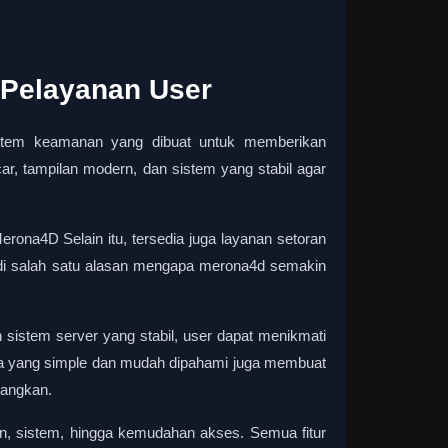
 Pelayanan User
sistem keamanan yang dibuat untuk memberikan
, tampilan modern, dan sistem yang stabil agar
erona4D Selain itu, tersedia juga layanan setoran
di salah satu alasan mengapa merona4d semakin
sistem server yang stabil, user dapat menikmati
muka yang simple dan mudah dipahami juga membuat
nangkan.
n, sistem, hingga kemudahan akses. Semua fitur