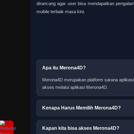
dirancang agar user bisa mendapatkan pengalama
mobile terbaik masa kini.
Apa itu Merona4D?
Merona4D merupakan platform sarana aplikasi
akses melalui aplikasi Merona4D.
Kenapa Harus Memilih Merona4D?
Kapan kita bisa akses Merona4D?