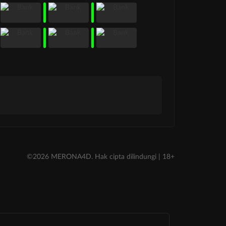
©2026 MERONA4D. Hak cipta dilindungi | 18+