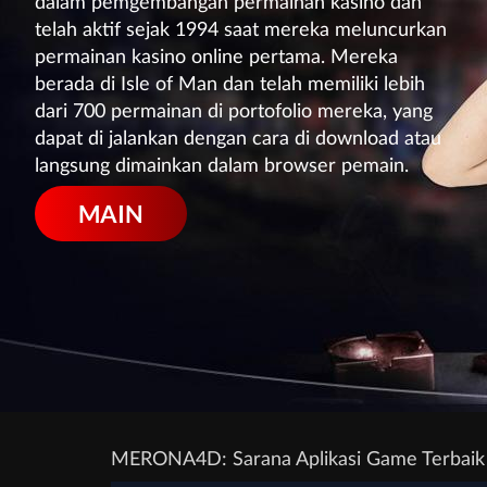
dalam pemgembangan permainan kasino dan
telah aktif sejak 1994 saat mereka meluncurkan
permainan kasino online pertama. Mereka
berada di Isle of Man dan telah memiliki lebih
dari 700 permainan di portofolio mereka, yang
dapat di jalankan dengan cara di download atau
langsung dimainkan dalam browser pemain.
MAIN
MERONA4D: Sarana Aplikasi Game Terbaik