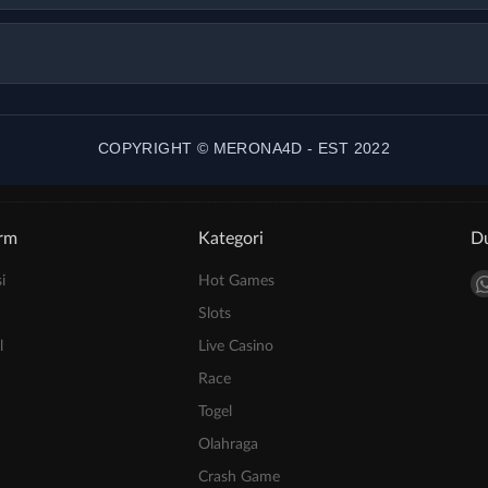
COPYRIGHT © MERONA4D - EST 2022
orm
Kategori
D
i
Hot Games
Slots
l
Live Casino
Race
Togel
Olahraga
Crash Game