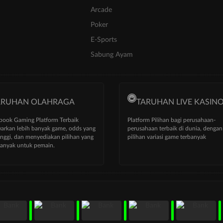
Arcade
Poker
E-Sports
Sabung Ayam
ARUHAN OLAHRAGA
TARUHAN LIVE KASIN
book Gaming Platform Terbaik
Platform Pilihan bagi perusahaan-
rkan lebih banyak game, odds yang
perusahaan terbaik di dunia, dengan
tinggi, dan menyediakan pilihan yang
pilihan variasi game terbanyak
banyak untuk pemain.