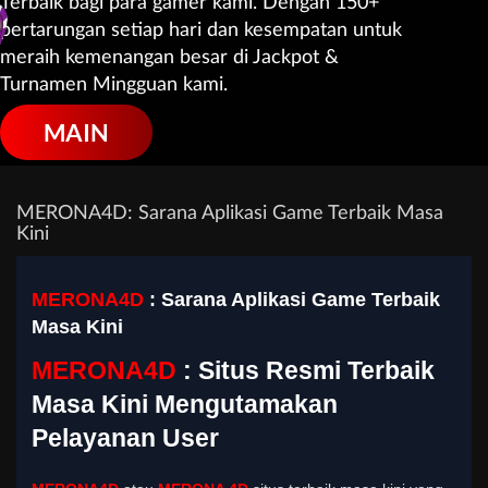
Terbaik bagi para gamer kami. Dengan 150+
pertarungan setiap hari dan kesempatan untuk
meraih kemenangan besar di Jackpot &
Turnamen Mingguan kami.
MAIN
MERONA4D: Sarana Aplikasi Game Terbaik Masa
Kini
MERONA4D
: Sarana Aplikasi Game Terbaik
Masa Kini
MERONA4D
: Situs Resmi Terbaik
Masa Kini Mengutamakan
Pelayanan User