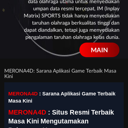
data olahraga utama untuk menyediakan
umpan data resmi tercepat, IM (Inplay
Matrix) SPORTS tidak hanya menyediakan
taruhan olahraga berkualitas tinggi dan
dapat diandalkan, tetapi juga menyediakan
pengalaman taruhan olahraga kelas dunia.
MAIN
MERONA4D: Sarana Aplikasi Game Terbaik Masa
Kini
MERONA4D
: Sarana Aplikasi Game Terbaik
Masa Kini
MERONA4D
: Situs Resmi Terbaik
Masa Kini Mengutamakan