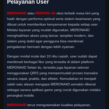
Pelayanan User
MERONA4D
atau
MERONA 4D
situs terbaik masa kini yang
hadir dengan performa optimal serta sistem keamanan yang
dibuat untuk memberikan kenyamanan kepada setiap user.
Melalui layanan yang mudah digunakan, MERONA4D
menghadirkan akses yang lancar, tampilan modern, dan
sistem yang stabil agar pengguna bisa menikmati
pengalaman bermain dengan lebih nyaman.
Dengan modal mulai dari 10 ribu rupiah, user sudah dapat
menikmati berbagai fitur yang tersedia di dalam platform
MERONA4D Selain itu, tersedia juga layanan setoran
menggunakan QRIS yang mempermudah proses transaksi
secara cepat, praktis, dan efisien. Kemudahan ini menjadi
salah satu alasan mengapa MERONA4D semakin dikenal
sebagai sarana aplikasi game yang cocok digunakan melalui
perangkat mobile.
MERONA4D
terus mengutamakan kualitas pelayanan,