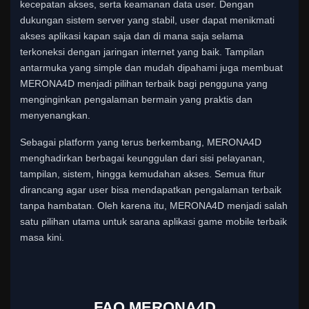
kecepatan akses, serta keamanan data user. Dengan
dukungan sistem server yang stabil, user dapat menikmati
akses aplikasi kapan saja dan di mana saja selama
terkoneksi dengan jaringan internet yang baik. Tampilan
antarmuka yang simple dan mudah dipahami juga membuat
MERONA4D menjadi pilihan terbaik bagi pengguna yang
menginginkan pengalaman bermain yang praktis dan
menyenangkan.
Sebagai platform yang terus berkembang, MERONA4D
menghadirkan berbagai keunggulan dari sisi pelayanan,
tampilan, sistem, hingga kemudahan akses. Semua fitur
dirancang agar user bisa mendapatkan pengalaman terbaik
tanpa hambatan. Oleh karena itu, MERONA4D menjadi salah
satu pilihan utama untuk sarana aplikasi game mobile terbaik
masa kini.
FAQ MERONA4D