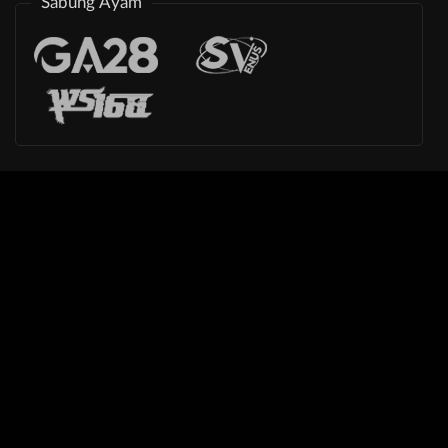
Sabung Ayam