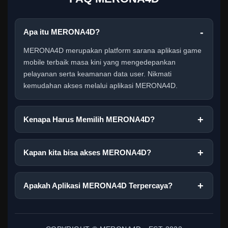
Apa itu MERONA4D?
MERONA4D merupakan platform sarana aplikasi game
mobile terbaik masa kini yang mengedepankan
pelayanan serta keamanan data user. Nikmati
kemudahan akses melalui aplikasi MERONA4D.
Kenapa Harus Memilih MERONA4D?
Kapan kita bisa akses MERONA4D?
Apakah Aplikasi MERONA4D Terpercaya?