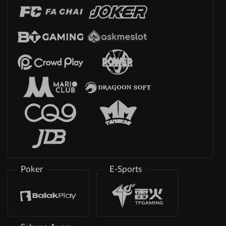
Poker
E-Sports