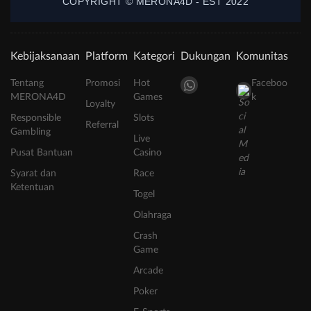
COPYRIGHT © MERONA4D - EST 2022
Kebijaksanaan
Platform
Kategori
Dukungan
Komunitas
Tentang
Promosi
Hot
Faceboo
MERONA4D
Games
k
Loyalty
Responsible
Slots
Referral
Gambling
Live
Pusat Bantuan
Casino
Syarat dan
Race
Ketentuan
Togel
Olahraga
Crash
Game
Arcade
Poker