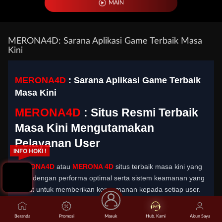
MAIN
MERONA4D: Sarana Aplikasi Game Terbaik Masa
Kini
MERONA4D
: Sarana Aplikasi Game Terbaik
Masa Kini
MERONA4D
: Situs Resmi Terbaik
Masa Kini Mengutamakan
Pelayanan User
INFO HOKI !
MERONA4D
atau
MERONA 4D
situs terbaik masa kini yang
hadir dengan performa optimal serta sistem keamanan yang
dibuat untuk memberikan kenyamanan kepada setiap user.
Melalui layanan yang mudah digunakan, MERONA4D
menghadirkan akses yang lancar, tampilan modern, dan
Beranda
Promosi
Masuk
Hub. Kami
Akun Saya