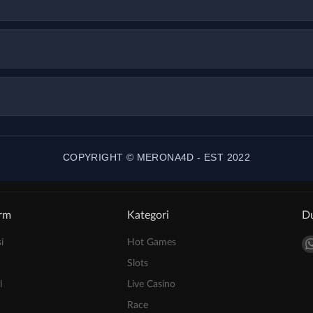
COPYRIGHT © MERONA4D - EST 2022
orm
Kategori
D
i
Hot Games
Slots
l
Live Casino
Race