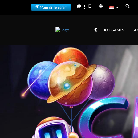
Main di Telegram
HOT GAMES
SL