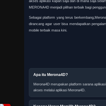
akses aplikasi kapan saja dan di mana saja sela
MERONA4D menjadi pilihan terbaik bagi penggu
Sebagai platform yang terus berkembang,Merona
dirancang agar user bisa mendapatkan pengalama
mobile terbaik masa kini.
Apa itu Merona4D?
Merona4D merupakan platform sarana aplikasi
akses melalui aplikasi Merona4D.