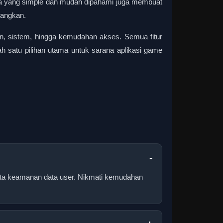
muka yang simple dan mudah dipahami juga membuat
nangkan.
n, sistem, hingga kemudahan akses. Semua fitur
h satu pilihan utama untuk sarana aplikasi game
rta keamanan data user. Nikmati kemudahan