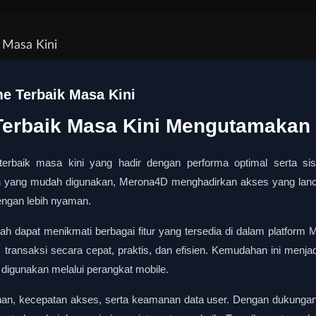
 Masa Kini
me Terbaik Masa Kini
 Terbaik Masa Kini Mengutamakan
 terbaik masa kini yang hadir dengan performa optimal serta 
n yang mudah digunakan, Merona4D menghadirkan akses yang lancar
ngan lebih nyaman.
ah dapat menikmati berbagai fitur yang tersedia di dalam platform M
nsaksi secara cepat, praktis, dan efisien. Kemudahan ini menja
 digunakan melalui perangkat mobile.
an, kecepatan akses, serta keamanan data user. Dengan dukungan 