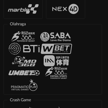
Olahraga
Crash Game