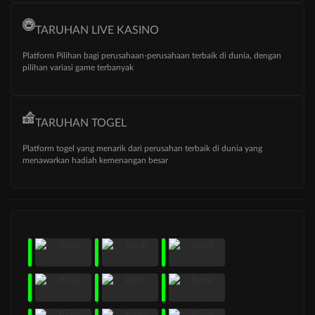
TARUHAN LIVE KASINO
Platform Pilihan bagi perusahaan-perusahaan terbaik di dunia, dengan
pilihan variasi game terbanyak
TARUHAN TOGEL
Platform togel yang menarik dari perusahan terbaik di dunia yang
menawarkan hadiah kemenangan besar