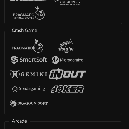
Crash Game
Arcade