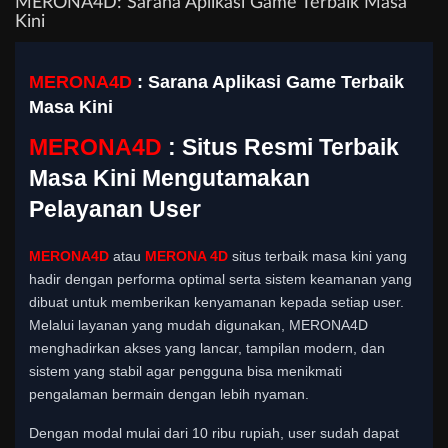
MERONA4D: Sarana Aplikasi Game Terbaik Masa
Kini
MERONA4D
: Sarana Aplikasi Game Terbaik
Masa Kini
MERONA4D
: Situs Resmi Terbaik
Masa Kini Mengutamakan
Pelayanan User
MERONA4D
atau
MERONA 4D
situs terbaik masa kini yang
hadir dengan performa optimal serta sistem keamanan yang
dibuat untuk memberikan kenyamanan kepada setiap user.
Melalui layanan yang mudah digunakan, MERONA4D
menghadirkan akses yang lancar, tampilan modern, dan
sistem yang stabil agar pengguna bisa menikmati
pengalaman bermain dengan lebih nyaman.
Dengan modal mulai dari 10 ribu rupiah, user sudah dapat