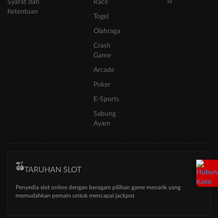
Syarat dan
Race
Ketentuan
Togel
Olahraga
Crash
Game
Arcade
Poker
E-Sports
Sabung
Ayam
TARUHAN SLOT
Penyedia slot online dengan beragam pilihan game menarik yang
memudahkan pemain untuk mencapai jackpot